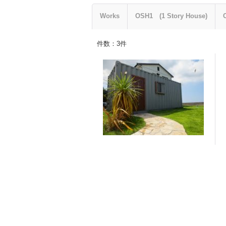
Works
OSH1 (1 Story House)
件数
：
3
件