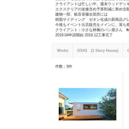
クライアントは忙しい中、週末ウッドデッ
エクステリアの改修含め予算削減に努め念
建物一部、観音扉撤去箇所には
樹脂サイディング ゼオン化成の新商品グ
今後もイベント出店販売をメインに、落ち
クライアント：小さな林檎のパン屋さん
h
2019.04申請開始 2019.12工事完了
Works
OSH1 (1 Story House)
件数
：
9
件