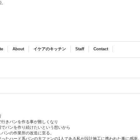
浜松,
te
About
イケアのキッチン
Staff
Contact
所
で行きパンを作る事が難しくなり
囲でパンを作り続けたいという想いから
築しパンの作業所の改造に至る。
使ったハード系パンの大ファンの1人である私が設計施工に携われた事に感謝