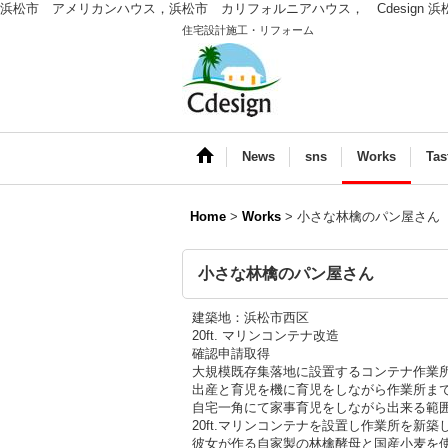
浜松市 アメリカンハウス，浜松市 カリフォルニアハウス， Cdesign 
住宅設計施工・リフォーム
News
sns
Works
Tas
Home
>
Works
>
小さな林檎のパン屋さん
小さな林檎のパン屋さん
建築地：浜松市西区
20ft. マリンコンテナ改造
確認申請取得
大規模既存集落地に設置するコンテナ作業
出産と育児を機に育児をしながら作業所ま
自宅一角にて家事育児をしながら出来る範
20ft.マリンコンテナを設置し作業所を新
彼女が作る自家製の林檎酵母と国産小麦を