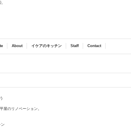
浜松,
te
About
イケアのキッチン
Staff
Contact
まう
つ平屋のリノベーション。
チン