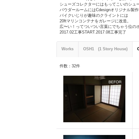
シューズコレクターにはもってこいのシュ
パウダールームにはCdesignオリジナル製
バイクいじりが趣味のクライントには
20ftマリンコンテナをガレージに改造。
広〜い！ってついつい言葉にでちゃう位の
2017.02工事START.2017.08工事完了
Works
OSH1 (1 Story House)
件数
：
32
件