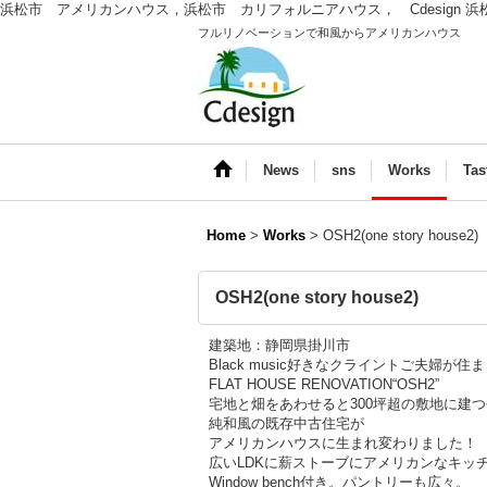
浜松市 アメリカンハウス，浜松市 カリフォルニアハウス， Cdesign 
フルリノベーションで和風からアメリカンハウス
News
sns
Works
Tas
Home
>
Works
>
OSH2(one story house2)
OSH2(one story house2)
建築地：静岡県掛川市
Black music好きなクライントご夫婦が住
FLAT HOUSE RENOVATION“OSH2”
宅地と畑をあわせると300坪超の敷地に建
純和風の既存中古住宅が
アメリカンハウスに生まれ変わりました！
広いLDKに薪ストーブにアメリカンなキッ
Window bench付き。パントリーも広々。